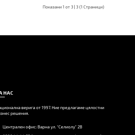
Показани 1 от 3 | 3 (1 Страници)
А НАС
ационална верига от 1997. Ние предлагаме цялостни
изнес решения.
Централен офис: Варна ул. “Селиолу” 2В