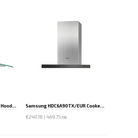
Samsung HDC6255BG Cooker Hood, Engine
Samsung HDC6A90TX/EUR Cooker Hood,
€240.18 | 469.75лв.
Купи