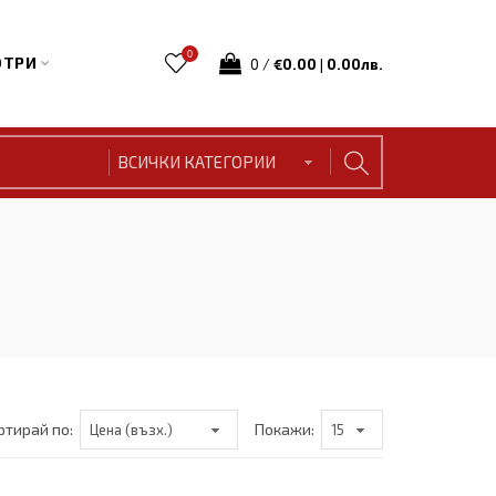
0
ТРИ
0
/
€0.00 | 0.00лв.
ртирай по:
Покажи: