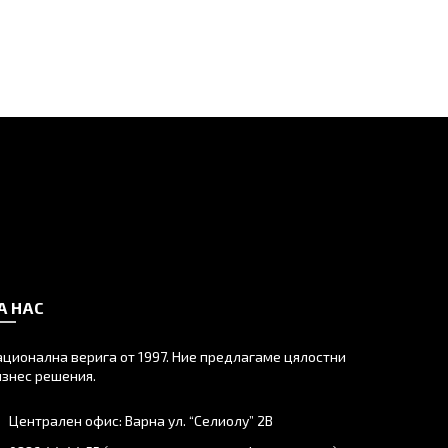
А НАС
ационална верига от 1997. Ние предлагаме цялостни
изнес решения.
Централен офис: Варна ул. “Селиолу” 2В