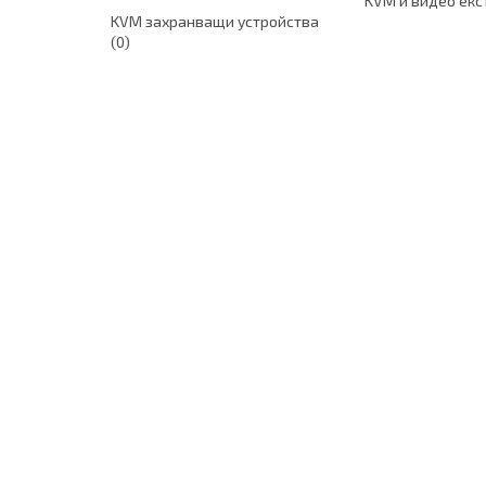
KVM и видео екс
KVM захранващи устройства
(0)