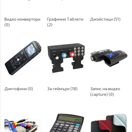
Видео конвертори
Графични Таблети
Джойстици (51)
(0)
(2)
Диктофони (0)
За геймъри (18)
Запис на видео
(capture) (0)