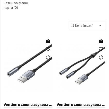
Четци за флаш
карти (0)
Vention външна звукова карта USB Sound card 1-Port 0.25M Gray - CVFHC
Vention външна звукова карта USB Sound card 2-Port 0.25M Gray - CVHHC