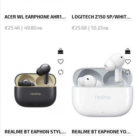
ACER WL EARPHONE AHR162
LOGITECH Z150 SP/WHITE 2.0 6W
€25.46 | 49.80лв.
€25.68 | 50.23лв.
REALME BT EAPHON STYLISH BLACK
REALME BT EAPHONE YOUTH WHITE