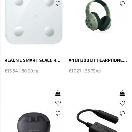
REALME SMART SCALE RMH2011 WHI
A4 BH300 BT HEARPHONE GREEN
€15.34 | 30.00лв.
€17.27 | 33.78лв.