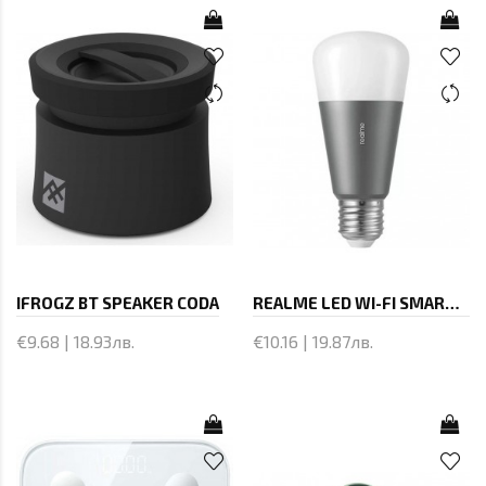
IFROGZ BT SPEAKER CODA
REALME LED WI-FI SMART BULB 12
€9.68 | 18.93лв.
€10.16 | 19.87лв.