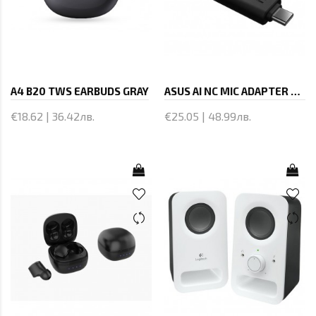
A4 B20 TWS EARBUDS GRAY
ASUS AI NC MIC ADAPTER USB-C/3
€18.62 | 36.42лв.
€25.05 | 48.99лв.